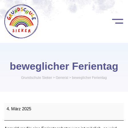
beweglicher Ferientag
Grundschule Sieker
>
General
>
beweglicher Ferientag
beweglicher
4. März 2025
Ferientag